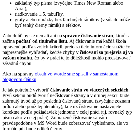
základný typ písma (zvyčajne Times New Roman alebo
Arial),
riadkovanie 1,5, tabuľky,
grafy alebo obrázky bez farebných rámikov (v súlade môže
byť tenký čierny rámik) a efektov.
Zabudnúť by ste nemali ani na
správne číslovanie strán
, ktoré sa
začína
počítať od titulného listu
. Aj číslovanie má každá škola
upravené podľa svojich kritérií, preto sa tieto informácie snažte čo
najpresnejšie vyhľadať, keďže chyby
v číslovaní sa prejavia aj vo
vašom obsahu
, čo by v práci tejto dôležitosti mohlo predstavovať
zásadnú chybu.
Ako na správny
obsah vo worde sme spísali v samostatnom
blogovom článku
.
Je tak potrebné vytvoriť
číslovanie strán vo viacerých sekciách
.
Prvú sekciu budú tvoriť nečíslované strany a v druhej sekcii bude
zahrnutý úvod až po poslednú číslovanú stranu (zvyčajne zoznam
príloh alebo použitej literatúry), kde už číslovanie nastavujete
korektne podľa požiadaviek jednotne v celej práci (t.j. rovnaký typ
písma ako v celej práci). Zobrazené číslovanie sa vám
pravdepodobne v MS Word bude zobrazovať vyblednuto, ale vo
formáte pdf bude odtieň čierny.