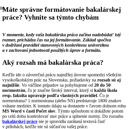
Máte správne formátovanie bakalárskej
práce? Vyhnite sa týmto chybám
mostbet
mosbet india
pinup kz
pinup
1win aposta
1win
1 win casino
parimatch
1win aviator
lucky jet crash
1win
1 win aviator game
mosbet casino
mosbet aviator
mostbet india
lucky jet
mostbet kz
aviator 1 win
mostbet casino
1win casino
1win lucky jet
mosbet
pinup
mostbet
1 win
lucky jet 1xbet
1 win
aviator
mostbet
lucky jet crash
mosbet aviator
pin-up
parimatch
pin up betting
pin up casino online
4rabet
4rabet
pin up bet
4rabet bangladesh
pin-up
pin up
пинап
1win casino
mosbet casino
mostbet
1 win
4a bet
mostbet
lucky jet casino
1win aviator
1 win
V momente, kedy vaša bakalárska práca začína nadobúdať istý
rozmer, prichádza čas na jej formátovanie. Základ spočíva
v dodržaní pravidiel stanovených konkrétnou univerzitou
a v zachovaní jednotnosti použitých úprav a formátu.
Aký rozsah má bakalárska práca?
Keďže ide o záverečnú prácu najnižšej úrovne spomedzi všetkým
vysokoškolským prác na Slovensku, požiadavky na
rozsah sú aj
najnižšie
. Vo väčšine prípadov sa pohybujeme od
20 do 50
normostrán
, čo je značne široký interval, ktorý si
každá škola
resp. fakulta upravuje podľa vlastných pravidiel
. Čo je
normostrana? 1 normostrana (alebo NS) predstavuje 1800 znakov
vrátane medzier. K tomuto údaju sa dostanete v ľavom dolnom rohu
MS Word v časti Počet slov
. Týmto spôsobom si dokážete potom
po celú dobu kontrolovať stav práce a splnenie normy. Do rozsahu
bakalárskej práce
nie je spravidla zarátaná textová časť
v prílohách, keďže nie sú súčasťou vašej práce.