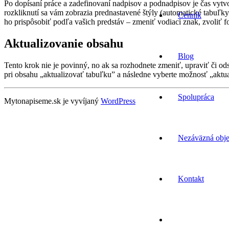
Po dopísaní práce a zadefinovaní nadpisov a podnadpisov je čas vytv
rozkliknutí sa vám zobrazia prednastavené štýly (automatické tabuľky
Cenník
ho prispôsobiť podľa vašich predstáv – zmeniť vodiaci znak, zvoliť 
Aktualizovanie obsahu
Blog
Tento krok nie je povinný, no ak sa rozhodnete zmeniť, upraviť či od
pri obsahu „aktualizovať tabuľku” a následne vyberte možnosť „aktual
Spolupráca
Mytonapiseme.sk je vyvíjaný
WordPress
Nezáväzná obj
Kontakt