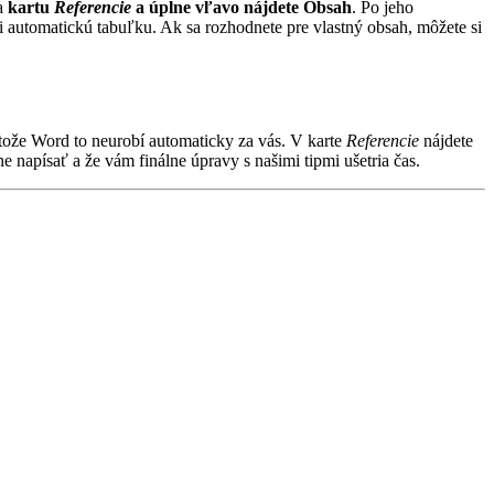
na
kartu
Referencie
a úplne vľavo nájdete Obsah
. Po jeho
i automatickú tabuľku. Ak sa rozhodnete pre vlastný obsah, môžete si
etože Word to neurobí automaticky za vás. V karte
Referencie
nájdete
 napísať a že vám finálne úpravy s našimi tipmi ušetria čas.