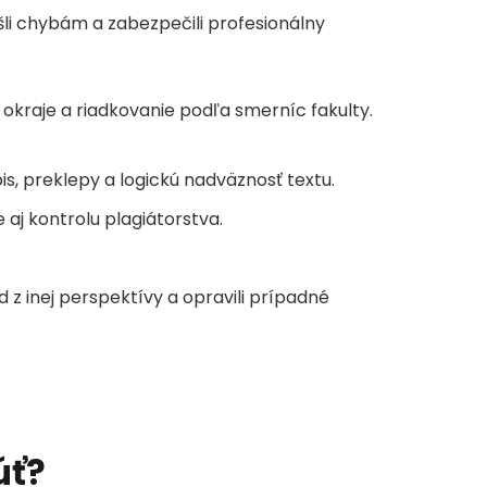
išli chybám a zabezpečili profesionálny
, okraje a riadkovanie podľa smerníc fakulty.
s, preklepy a logickú nadväznosť textu.
 aj kontrolu plagiátorstva.
d z inej perspektívy a opravili prípadné
úť?