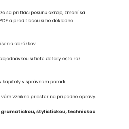
e sa pri tlači posunú okraje, zmení sa
PDF a pred tlačou si ho dôkladne
líšenia obrázkov.
bjednávkou si tieto detaily ešte raz
y kapitoly v správnom poradí.
u vám vznikne priestor na prípadné opravy.
 gramatickou, štylistickou, technickou