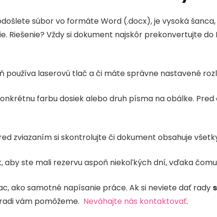
došlete súbor vo formáte Word (.docx), je vysoká šanca, ž
e. Riešenie? Vždy si dokument najskôr prekonvertujte do 
eň používa laserovú tlač a či máte správne nastavené roz
konkrétnu farbu dosiek alebo druh písma na obálke. Pred o
red zviazaním si skontrolujte či dokument obsahuje všetk
k, aby ste mali rezervu aspoň niekoľkých dní, vďaka čom
ac, ako samotné napísanie práce.
Ak si neviete dať rady
s
s, radi vám pomôžeme.
Neváhajte nás kontaktovať
.