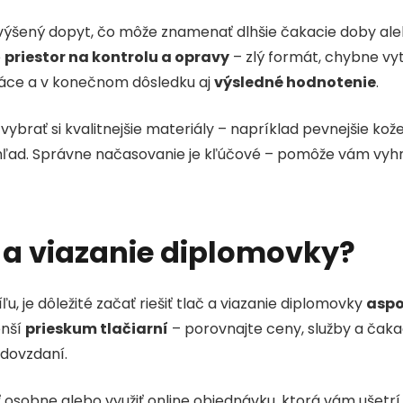
zvýšený dopyt, čo môže znamenať dlhšie čakacie doby ale
e
priestor na kontrolu a opravy
– zlý formát, chybne vy
práce a v konečnom dôsledku aj
výsledné hodnotenie
.
ybrať si kvalitnejšie materiály – napríklad pevnejšie ko
vzhľad. Správne načasovanie je kľúčové – pomôže vám vy
č a viazanie diplomovky?
, je dôležité začať riešiť tlač a viazanie diplomovky
aspo
enší
prieskum tlačiarní
– porovnajte ceny, služby a čakac
odovzdaní.
sť osobne alebo využiť online objednávku, ktorá vám ušetrí