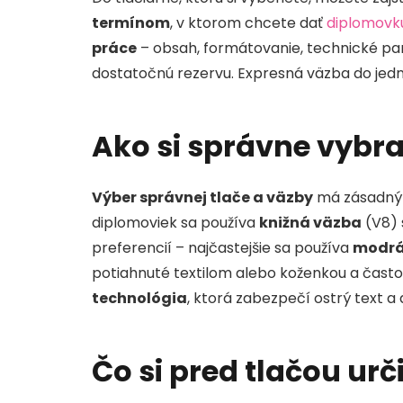
termínom
, v ktorom chcete dať
diplomovk
práce
– obsah, formátovanie, technické para
dostatočnú rezervu. Expresná väzba do jedne
Ako si správne vybra
Výber správnej tlače a väzby
má zásadný v
diplomoviek sa používa
knižná väzba
(V8) 
preferencií – najčastejšie sa používa
modrá
potiahnuté textilom alebo koženkou a čast
technológia
, ktorá zabezpečí ostrý text a 
Čo si pred tlačou urč