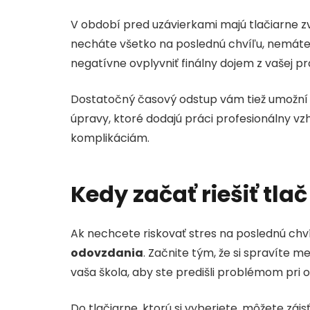
V období pred uzávierkami majú tlačiarne 
necháte všetko na poslednú chvíľu, nemát
negatívne ovplyvniť finálny dojem z vašej 
Dostatočný časový odstup vám tiež umožní v
úpravy, ktoré dodajú práci profesionálny 
komplikáciám.
Kedy začať riešiť tla
Ak nechcete riskovať stres na poslednú chvíľu
odovzdania
. Začnite tým, že si spravíte m
vaša škola, aby ste predišli problémom pri 
Do tlačiarne, ktorú si vyberiete, môžete záj