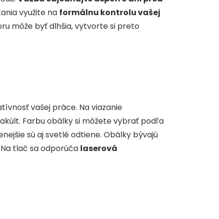
ania využite na
formálnu kontrolu vašej
ru môže byť dlhšia, vytvorte si preto
tívnosť vašej práce. Na viazanie
fakúlt. Farbu obálky si môžete vybrať podľa
enejšie sú aj svetlé odtiene. Obálky bývajú
 Na tlač sa odporúča
laserová