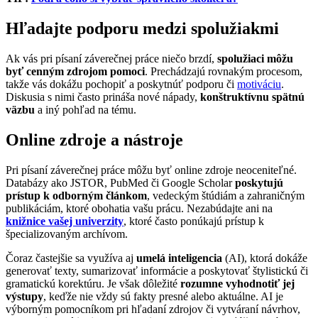
Hľadajte podporu medzi spolužiakmi
Ak vás pri písaní záverečnej práce niečo brzdí,
spolužiaci môžu
byť cenným zdrojom pomoci
. Prechádzajú rovnakým procesom,
takže vás dokážu pochopiť a poskytnúť podporu či
motiváciu
.
Diskusia s nimi často prináša nové nápady,
konštruktívnu spätnú
väzbu
a iný pohľad na tému.
Online zdroje a nástroje
Pri písaní záverečnej práce môžu byť online zdroje neoceniteľné.
Databázy ako JSTOR, PubMed či Google Scholar
poskytujú
prístup k odborným článkom
, vedeckým štúdiám a zahraničným
publikáciám, ktoré obohatia vašu prácu. Nezabúdajte ani na
knižnice vašej univerzity
, ktoré často ponúkajú prístup k
špecializovaným archívom.
Čoraz častejšie sa využíva aj
umelá inteligencia
(AI), ktorá dokáže
generovať texty, sumarizovať informácie a poskytovať štylistickú či
gramatickú korektúru. Je však dôležité
rozumne vyhodnotiť jej
výstupy
, keďže nie vždy sú fakty presné alebo aktuálne. AI je
výborným pomocníkom pri hľadaní zdrojov či vytváraní návrhov,