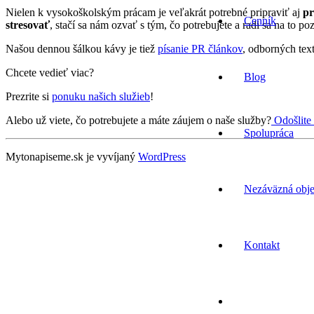
Nielen k vysokoškolským prácam je veľakrát potrebné pripraviť aj
pr
Cenník
stresovať
, stačí sa nám ozvať s tým, čo potrebujete a radi sa na to p
Našou dennou šálkou kávy je tiež
písanie PR článkov
, odborných text
Chcete vedieť viac?
Blog
Prezrite si
ponuku našich služieb
!
Alebo už viete, čo potrebujete a máte záujem o naše služby?
Odošlite
Spolupráca
Mytonapiseme.sk je vyvíjaný
WordPress
Nezáväzná obj
Kontakt